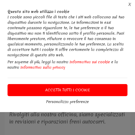
X
Questo sito web utilizza i cookie
I cookie sono piccoli file di testo che i siti web collocano sul tuo
dispositivo durante la navigazione. Le informazioni in essi
contenute possono riguardare te, le tue preferenze o il tuo
dispositivo ma non ti identificano sotto il profilo personale. Puoi
Home
Servizi
Riparazioni Freni Autocarri
liberamente prestare, rifiutare o revocare il tuo consenso in
qualsiasi momento, personalizzando le tue preferenze. La scelta
di accettare tutti i cookie ti offre certamente la completezza di
Viaggiare senza i freni in ottimo stato
navigazione di questo sito web.
rappresenta un pericolo per il tuo mezzo e per
Per saperne di più, leggi la nostra
Informativa sui cookie
e la
la tua incolumita'.
nostra
Informativa sulla privacy
Controllare periodicamente l'impianto frenante,
soprattutto dopo lunghi periodi di inattivita' o
ACCETTA TUTTI I COOKIE
dopo aver percorso molti chimoletri, è
fondamentale per la vostra sicurezza.
Personalizza preferenze
Rivolgiti alla nostra officina, siamo specializzati
in revisioni e riparazioni freni autocarri.