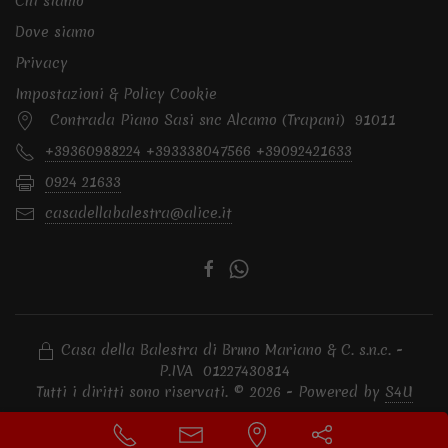
Chi siamo
Dove siamo
Privacy
Impostazioni & Policy Cookie
Contrada Piano Sasi snc Alcamo (Trapani) 91011
+39360988224 +393338047566 +39092421633
0924 21633
casadellabalestra@alice.it
Casa della Balestra di Bruno Mariano & C. s.n.c. -
P.IVA 01227430814
Tutti i diritti sono riservati. © 2026 - Powered by
S4U